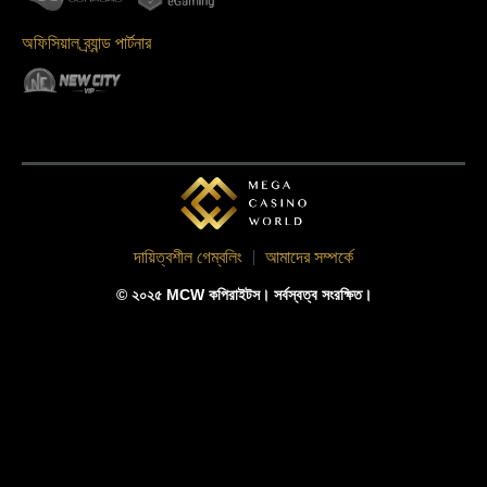
অফিসিয়াল ব্র্যান্ড পার্টনার
দায়িত্বশীল গেম্বলিং
আমাদের সম্পর্কে
© ২০২৫ MCW কপিরাইটস। সর্বস্বত্ব সংরক্ষিত।